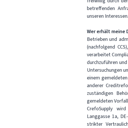
freiwillig durch d
betreffenden Anfr
unseren Interessen
Wer erhält meine 
Betrieben und admi
(nachfolgend CCS)
verarbeitet Compli
durchzuführen und
Untersuchungen und
einem gemeldeten 
anderer Creditref
zuständigen Behö
gemeldeten Vorfal
CrefoSupply wird
Langgasse 1a, DE-
strikter Vertraul