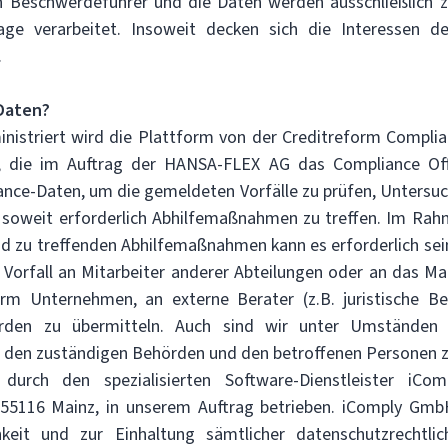
en Beschwerdeführer und die Daten werden ausschließlich 
age verarbeitet. Insoweit decken sich die Interessen d
.
Daten?
nistriert wird die Plattform von der Creditreform Compli
, die im Auftrag der HANSA-FLEX AG das Compliance Offi
ance-Daten, um die gemeldeten Vorfälle zu prüfen, Untersuc
 soweit erforderlich Abhilfemaßnahmen zu treffen. Im Rah
 zu treffenden Abhilfemaßnahmen kann es erforderlich sei
Vorfall an Mitarbeiter anderer Abteilungen oder an das M
orm Unternehmen, an externe Berater (z.B. juristische Be
rden zu übermitteln. Auch sind wir unter Umständen ve
l den zuständigen Behörden und den betroffenen Personen 
 durch den spezialisierten Software-Dienstleister iC
55116 Mainz, in unserem Auftrag betrieben. iComply GmbH 
ichkeit und zur Einhaltung sämtlicher datenschutzrechtli