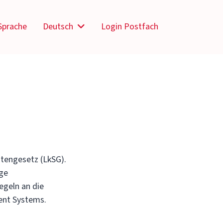
Sprache
Deutsch
Login Postfach
tengesetz (LkSG).
ige
egeln an die
ent Systems.