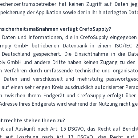
Rechenzentrumsbetreiber hat keinen Zugriff auf Daten jegl
Speicherung der Applikation sowie der in ihr hinterlegten Dat
nsicherheitsmaßnahmen verfügt CrefoSupply?
Daten und Informationen, die in CrefoSupply eingegeben
omply GmbH betriebenen Datenbank in einem ISO/IEC 270
Deutschland gespeichert. Die Einsichtnahme in die Dat
ply GmbH und andere Dritte haben keinen Zugang zu den D
ten Verfahren durch umfassende technische und organisa
le Daten sind verschlüsselt und mehrstufig passwortgesc
auf einen sehr engen Kreis ausdrücklich autorisierter Perso
 zwischen Ihrem Endgerät und CrefoSupply erfolgt über e
-Adresse Ihres Endgeräts wird während der Nutzung nicht g
tzrechte stehen Ihnen zu?
t auf Auskunft nach Art. 15 DSGVO, das Recht auf Bericht
t auf Löschung nach Art. 17 DSGVO, das Recht auf E