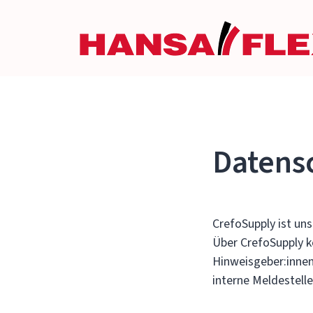
Datens
CrefoSupply ist un
Über CrefoSupply k
Hinweisgeber:innen
interne Meldestell