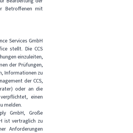
zur Bearbeitung der
er Betroffenen mit
ance Services GmbH
ce stellt. Die CCS
hungen einzuleiten,
men der Prüfungen,
n, Informationen zu
anagement der CCS,
rater) oder an die
rpflichtet, einen
zu melden.
omply GmbH, Große
ist vertraglich zu
cher Anforderungen