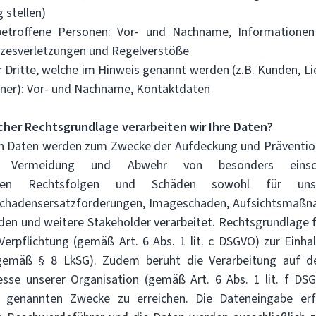
 stellen)
betroffene Personen: Vor- und Nachname, Informationen
tzesverletzungen und Regelverstöße
 Dritte, welche im Hinweis genannt werden (z.B. Kunden, Li
tner): Vor- und Nachname, Kontaktdaten
cher Rechtsgrundlage verarbeiten wir Ihre Daten?
n Daten werden zum Zwecke der Aufdeckung und Präventi
d Vermeidung und Abwehr von besonders einsch
enden Rechtsfolgen und Schäden sowohl für unse
 Schadensersatzforderungen, Imageschaden, Aufsichtsmaßna
den und weitere Stakeholder verarbeitet. Rechtsgrundlage f
e Verpflichtung (gemäß Art. 6 Abs. 1 lit. c DSGVO) zur Einh
emäß § 8 LkSG). Zudem beruht die Verarbeitung auf 
esse unserer Organisation (gemäß Art. 6 Abs. 1 lit. f DS
 genannten Zwecke zu erreichen. Die Dateneingabe erfo